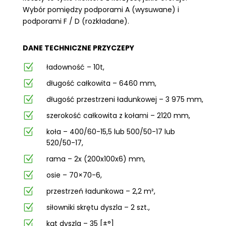
Wybór pomiędzy podporami A (wysuwane) i
podporami F / D (rozkładane).
DANE TECHNICZNE PRZYCZEPY
Z
ładowność – 10t,
Z
długość całkowita – 6460 mm,
Z
długość przestrzeni ładunkowej – 3 975 mm,
Z
szerokość całkowita z kołami – 2120 mm,
Z
koła – 400/60-15,5 lub 500/50-17 lub
520/50-17,
Z
rama – 2x (200x100x6) mm,
Z
osie – 70×70-6,
Z
przestrzeń ładunkowa – 2,2 m²,
Z
siłowniki skrętu dyszla – 2 szt.,
Z
kąt dyszla – 35 [±°]