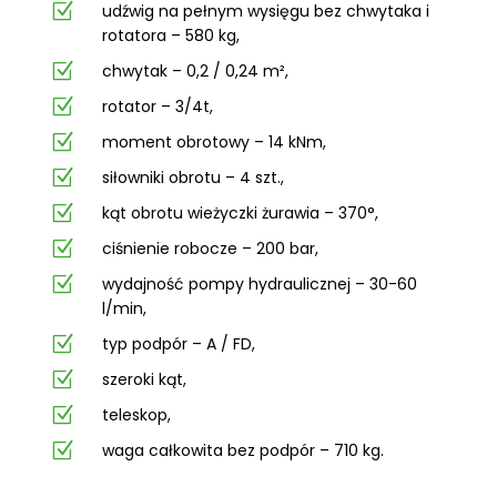
Z
udźwig na pełnym wysięgu bez chwytaka i
rotatora – 580 kg,
Z
chwytak – 0,2 / 0,24 m²,
Z
rotator – 3/4t,
Z
moment obrotowy – 14 kNm,
Z
siłowniki obrotu – 4 szt.,
Z
kąt obrotu wieżyczki żurawia – 370°,
Z
ciśnienie robocze – 200 bar,
Z
wydajność pompy hydraulicznej – 30-60
l/min,
Z
typ podpór – A / FD,
Z
szeroki kąt,
Z
teleskop,
Z
waga całkowita bez podpór – 710 kg.