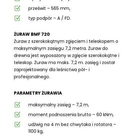
Z
prześwit – 565 mm,
Z
typ podpór – A / FD.
ŻURAW BMF 720
Żuraw z szerokokątnym zgięciem i teleskopem o
maksymalnym zasięgu 7,2 metra. Żuraw do
drewna jest wyposażony w zgięcie szerokokątne i
teleskop. Żuraw ma maks. 7,2 m. zasięg i został
zaprojektowany dla leśnictwa pół- i
profesjonalnego.
PARAMETRY ŻURAWIA
Z
maksymalny zasięg – 7,2 m,
Z
moment podnoszenia brutto – 60 kNm,
Z
udźwig na 4 m bez chwytaka i rotatora –
1100 kg,