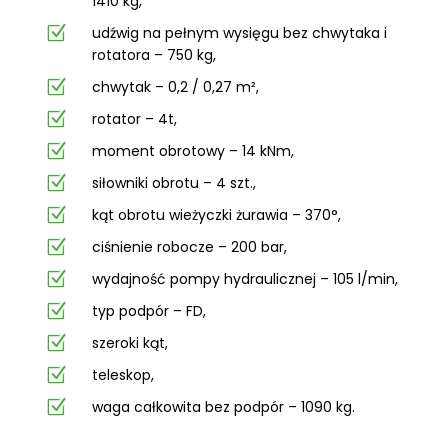
1410 kg,
Z
udźwig na pełnym wysięgu bez chwytaka i
rotatora – 750 kg,
Z
chwytak – 0,2 / 0,27 m²,
Z
rotator – 4t,
Z
moment obrotowy – 14 kNm,
Z
siłowniki obrotu – 4 szt.,
Z
kąt obrotu wieżyczki żurawia – 370°,
Z
ciśnienie robocze – 200 bar,
Z
wydajność pompy hydraulicznej – 105 l/min,
Z
typ podpór – FD,
Z
szeroki kąt,
Z
teleskop,
Z
waga całkowita bez podpór – 1090 kg.