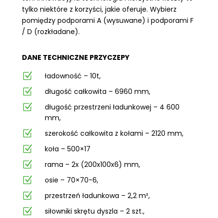
tylko niektóre z korzyści, jakie oferuje. Wybierz
pomiędzy podporami A (wysuwane) i podporami F
/ D (rozkładane).
DANE TECHNICZNE PRZYCZEPY
Z
ładowność – 10t,
Z
długość całkowita – 6960 mm,
Z
długość przestrzeni ładunkowej – 4 600
mm,
Z
szerokość całkowita z kołami – 2120 mm,
Z
koła – 500×17
Z
rama – 2x (200x100x6) mm,
Z
osie – 70×70-6,
Z
przestrzeń ładunkowa – 2,2 m²,
Z
siłowniki skrętu dyszla – 2 szt.,