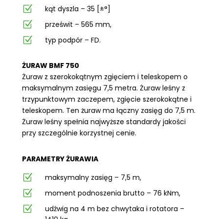
Z
kąt dyszla – 35 [±°]
Z
prześwit – 565 mm,
Z
typ podpór – FD.
ŻURAW BMF 750
Żuraw z szerokokątnym zgięciem i teleskopem o
maksymalnym zasięgu 7,5 metra. Żuraw leśny z
trzypunktowym zaczepem, zgięcie szerokokątne i
teleskopem. Ten żuraw ma łączny zasięg do 7,5 m.
Żuraw leśny spełnia najwyższe standardy jakości
przy szczególnie korzystnej cenie.
PARAMETRY ŻURAWIA
Z
maksymalny zasięg – 7,5 m,
Z
moment podnoszenia brutto – 76 kNm,
Z
udźwig na 4 m bez chwytaka i rotatora –