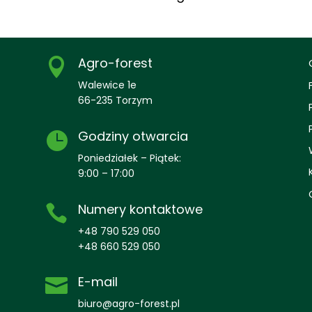
Agro-forest

Walewice 1e
66-235 Torzym
Godziny otwarcia

Poniedziałek – Piątek:
9:00 – 17:00
Numery kontaktowe

+48 790 529 050
+48 660 529 050
E-mail

biuro@agro-forest.pl