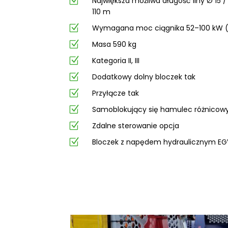
Z
Największa możliwa długość liny Ø 15 / 
110 m
Z
Wymagana moc ciągnika 52–100 kW (
Z
Masa 590 kg
Z
Kategoria II, III
Z
Dodatkowy dolny bloczek tak
Z
Przyłącze tak
Z
Samoblokujący się hamulec różnicowy
Z
Zdalne sterowanie opcja
Z
Bloczek z napędem hydraulicznym EG