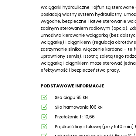
Wciągarki hydrauliczne Tajfun są sterowane e
posiadają własny system hydrauliczny. Umoż
wygodne, bezpieczne i łatwe sterowanie wcią
zdalnym sterowaniem radiowym (opcja). Zda
umożliwia kierowanie wciągarką (bez dalszych
wciągarkę) i ciągnikiem (regulacja obrotów s
zatrzymanie silnika, włączenie kardana – te
uprawniony serwis). Istotną zaletą tego rodza
wciągarką i ciągnikiem może sterować jedna
efektywność i bezpieczeństwo pracy.
PODSTAWOWE INFORMACJE
Z
Siła ciągu 85 kN
Z
Siła hamowania 106 kN
Z
Przełożenie 1 : 10,66
Z
Prędkość liny stalowej (przy 540 min) 