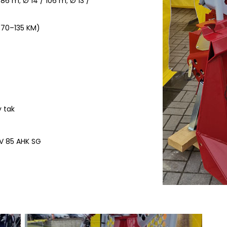
86 m; Ø 14 / 106 m; Ø 13 /
70–135 KM)
 tak
V 85 AHK SG