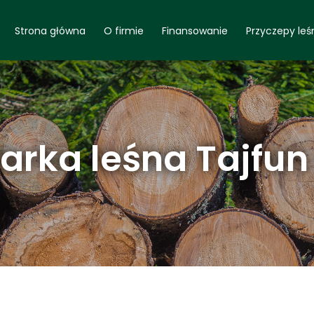
Strona główna
O firmie
Finansowanie
Przyczepy leś
rka leśna Tajfun