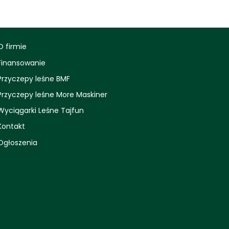
O firmie
Finansowanie
Przyczepy leśne BMF
Przyczepy leśne More Maskiner
Wyciągarki Leśne Tajfun
Kontakt
Ogłoszenia